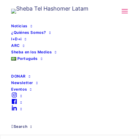
Noticias
¿Quiénes Somos?
I+D+i
ARC
Events
Sheba en los Medios
Português
CONTENTS
DONAR
Newsletter
Eventos
Search
Dirección