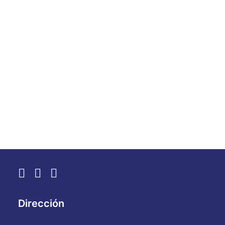
Precedentes
by WebAdmin
Dirección