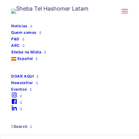
Noticias
Quem somos
P&D
ARC
Home
Sheba na Mídia
Español
DOAR AQUI
Newsletter
Eventos
Dirección
Search