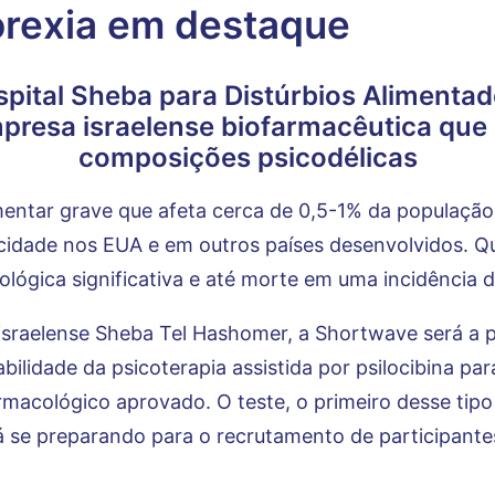
orexia em destaque
pital Sheba para Distúrbios Alimenta
mpresa israelense biofarmacêutica qu
composições psicodélicas
entar grave que afeta cerca de 0,5-1% da população.
pacidade nos EUA e em outros países desenvolvidos. 
ológica significativa e até morte em uma incidência d
israelense Sheba Tel Hashomer,
a Shortwave será a p
abilidade da psicoterapia assistida por psilocibina p
acológico aprovado. O teste, o primeiro desse tipo
á se preparando para o recrutamento de participante