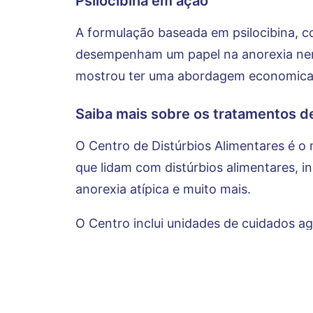
Psilocibina em ação
A formulação baseada em psilocibina, c
desempenham um papel na anorexia ner
mostrou ter uma abordagem economicame
Saiba mais sobre os tratamentos d
O Centro de Distúrbios Alimentares é o
que lidam com distúrbios alimentares, i
anorexia atípica e muito mais.
O Centro inclui unidades de cuidados a
doentes crónicos e resistentes ao tratam
psicólogos, assistentes sociais, terapeu