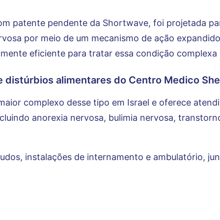
om patente pendente da Shortwave, foi projetada par
vosa por meio de um mecanismo de ação expandido
nte eficiente para tratar essa condição complexa 
e distúrbios alimentares do Centro Medico Sh
 maior complexo desse tipo em Israel e oferece aten
ncluindo anorexia nervosa, bulimia nervosa, transtor
gudos, instalações de internamento e ambulatório, 
ento. Emprega uma equipe multidisciplinar, incluindo 
tas de movimento, teatro e arte e também profissionai