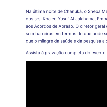
Na última noite de Chanuká, o Sheba Me
dos srs. Khaled Yusuf Al Jalahama, Emba
aos Acordos de Abraão. O diretor geral 
sem barreiras em termos do que pode se
que o milagre da saúde e da pesquisa 
Assista à gravação completa do evento