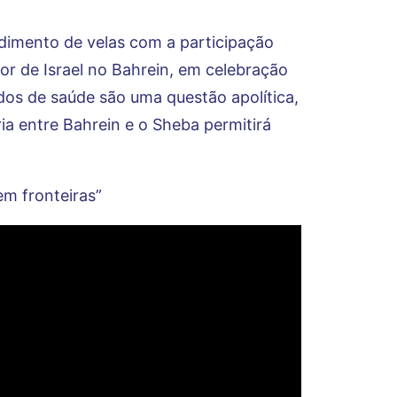
dimento de velas com a participação
or de Israel no Bahrein, em celebração
ados de saúde são uma questão apolítica,
a entre Bahrein e o Sheba permitirá
m fronteiras”