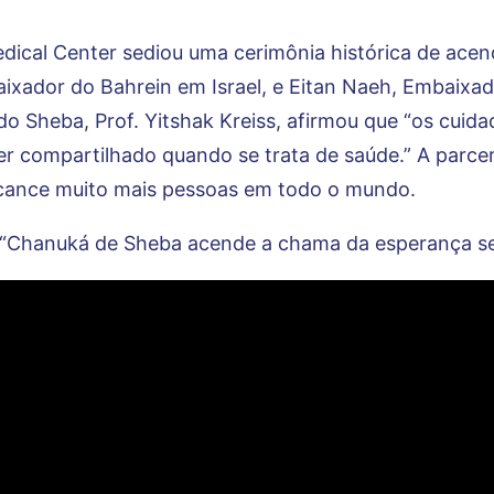
dical Center sediou uma cerimônia histórica de acen
ixador do Bahrein em Israel, e Eitan Naeh, Embaixad
do Sheba, Prof. Yitshak Kreiss, afirmou que “os cuid
r compartilhado quando se trata de saúde.” A parceri
alcance muito mais pessoas em todo o mundo.
 “Chanuká de Sheba acende a chama da esperança se