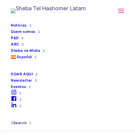
Noticias
Quem somos
P&D
ARC
Sheba na Mídia
Español
DOAR AQUI
armazenamento
Newsletter
Eventos
protegido por
privacidade
Search