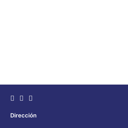
à guerra e ao ódio, levando o
legado de excelência do hospital
mais renomado de Israel para
2026
.
by WebAdmin
Dirección