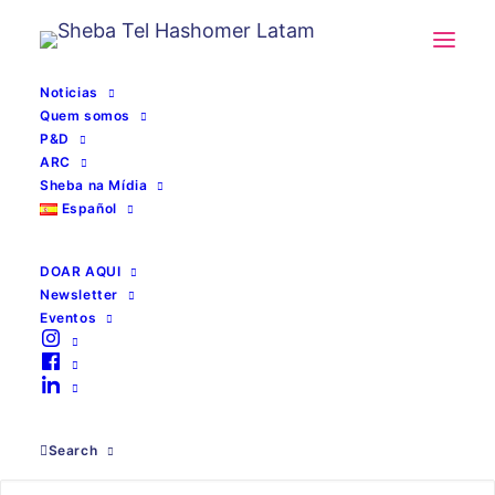
Noticias
Quem somos
P&D
ARC
Sheba na Mídia
Español
DOAR AQUI
Newsletter
hospital líder em
Eventos
Israel
Search