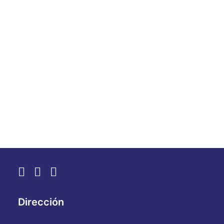
à guerra e ao ódio, levando o
legado de excelência do hospital
mais renomado de Israel para
2026
.
by WebAdmin
Dirección