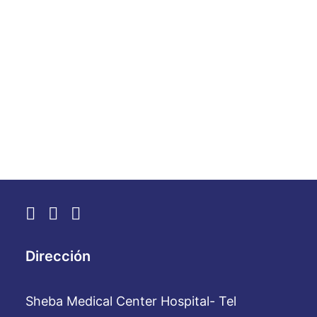
Dra. Ellay Golan são motivos de
orgulho. Os 9.999 funcionários de
Sheba a receberão com alegria.
by WebAdmin
Dirección
Sheba Medical Center Hospital- Tel