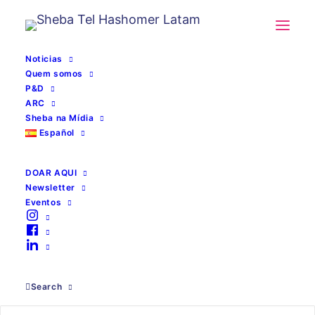
Noticias
Quem somos
P&D
ARC
Sheba na Mídia
Español
DOAR AQUI
Newsletter
Residência médica
Eventos
em Sheba
Search