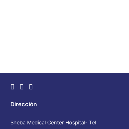
Dra. Ellay Golan são motivos de
orgulho. Os 9.999 funcionários de
Sheba a receberão com alegria.
by WebAdmin
Dirección
Sheba Medical Center Hospital- Tel