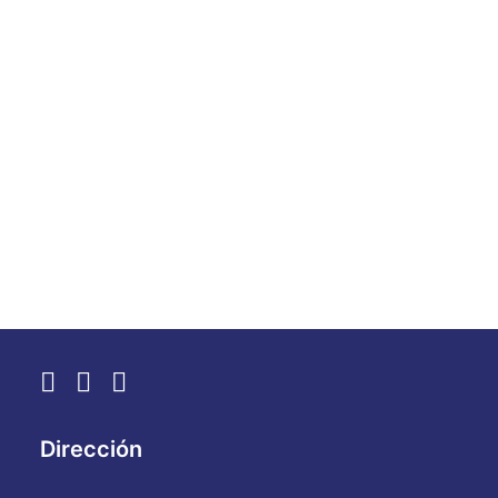
à guerra e ao ódio, levando o
legado de excelência do hospital
mais renomado de Israel para
2026
.
by WebAdmin
Dirección