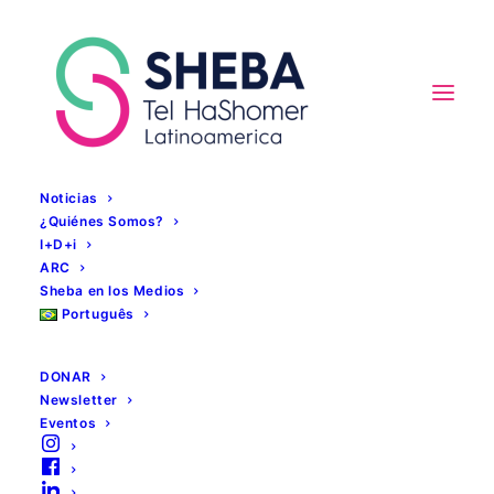
Noticias
¿Quiénes Somos?
I+D+i
ARC
Sheba en los Medios
Português
almacenamiento
DONAR
protegido
Newsletter
Eventos