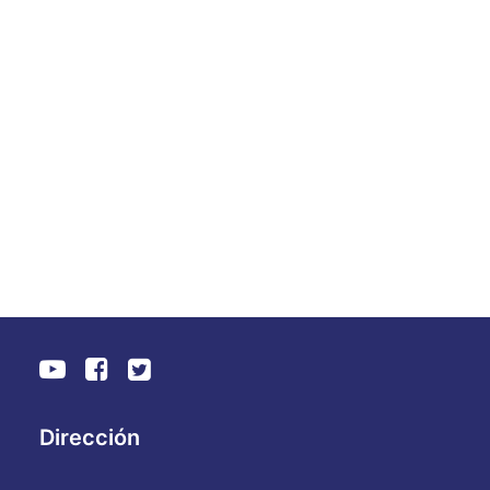
impacto global significativo en la
medicina personalizada", añadió el
Prof. Yitshak Kreiss MD, Director
General del Sheba Medical Center.
by WebAdmin
Dirección