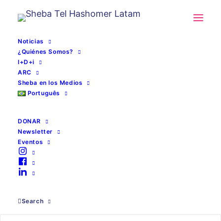
Noticias
¿Quiénes Somos?
I+D+i
ARC
Sheba en los Medios
Português
DONAR
Newsletter
Eventos
biomarcadores
Search