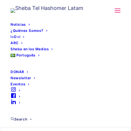
Noticias
¿Quiénes Somos?
I+D+i
ARC
Sheba en los Medios
Português
DONAR
Newsletter
Eventos
cancer
Search