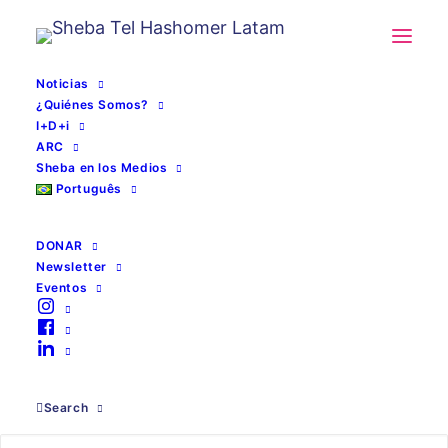
Noticias
¿Quiénes Somos?
I+D+i
ARC
Sheba en los Medios
Português
DONAR
Newsletter
Eventos
Condicion Cardiaca
Search