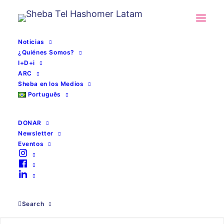
Noticias
¿Quiénes Somos?
I+D+i
ARC
Sheba en los Medios
Português
DONAR
Newsletter
Eventos
microsoft
Search