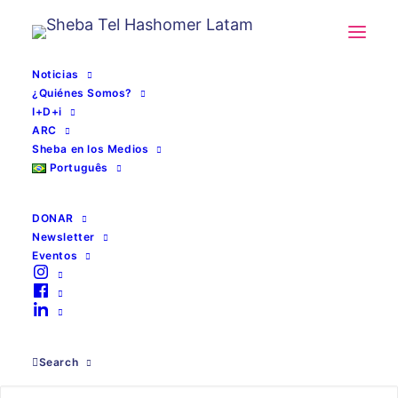
Noticias
¿Quiénes Somos?
I+D+i
ARC
Sheba en los Medios
Português
DONAR
Newsletter
Eventos
Rediseñar
Search